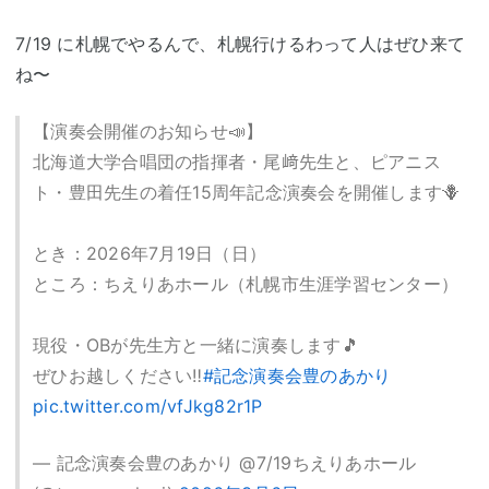
7/19 に札幌でやるんで、札幌行けるわって人はぜひ来て
ね〜
【演奏会開催のお知らせ📣】
北海道大学合唱団の指揮者・尾﨑先生と、ピアニス
ト・豊田先生の着任15周年記念演奏会を開催します🪻
とき：2026年7月19日（日）
ところ：ちえりあホール（札幌市生涯学習センター）
現役・OBが先生方と一緒に演奏します🎵
ぜひお越しください‼️
#記念演奏会豊のあかり
pic.twitter.com/vfJkg82r1P
— 記念演奏会豊のあかり @7/19ちえりあホール